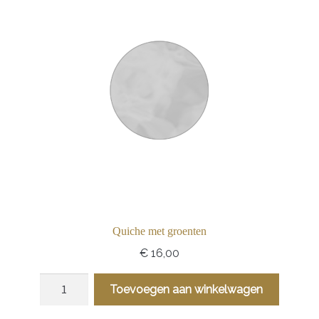
Quiche met groenten
€
16,00
Quiche
Toevoegen aan winkelwagen
met
groenten