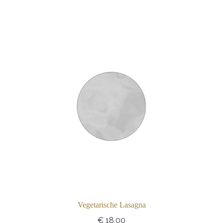
aantal
Vegetarische Lasagna
€
18,00