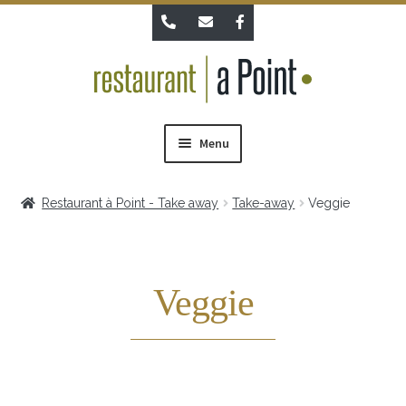
Ga
Ga
door
direct
naar
naar
navigatie
de
inhoud
Menu
Take Away-Ontbijtboxen
Winkel
Restaurant à Point - Take away
Take-away
Veggie
Mijn account
Winkelmand
Afrekenen
Veggie